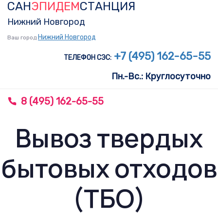
САН
ЭПИДЕМ
СТАНЦИЯ
Skip
Skip
links
to
Нижний Новгород
primary
Нижний Новгород
Ваш город
navigation
+7 (495) 162-65-55
ТЕЛЕФОН СЭС:
Skip
Пн.-Вс.: Круглосуточно
to
content
8 (495) 162-65-55
To
nav
Вывоз твердых
бытовых отходов
(ТБО)