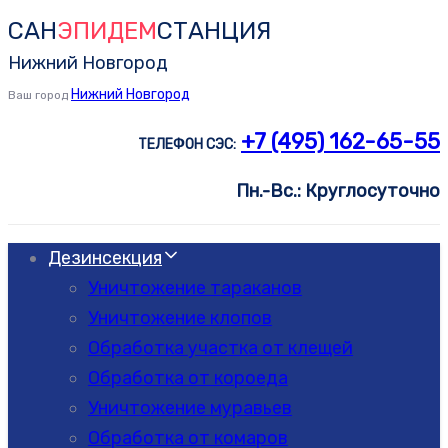
САН
ЭПИДЕМ
СТАНЦИЯ
Skip
Skip
links
to
Нижний Новгород
primary
Нижний Новгород
Ваш город
navigation
+7 (495) 162-65-55
ТЕЛЕФОН СЭС:
Skip
to
Пн.-Вс.: Круглосуточно
content
Дезинсекция
Уничтожение тараканов
Уничтожение клопов
Обработка участка от клещей
Обработка от короеда
Уничтожение муравьев
Обработка от комаров