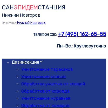
САН
ЭПИДЕМ
СТАНЦИЯ
Skip
Skip
links
to
Нижний Новгород
primary
Нижний Новгород
Ваш город
navigation
+7 (495) 162-65-55
ТЕЛЕФОН СЭС:
Skip
to
Пн.-Вс.: Круглосуточно
content
Дезинсекция
Уничтожение тараканов
Уничтожение клопов
Обработка участка от клещей
Обработка от короеда
Уничтожение муравьев
Обработка от комаров