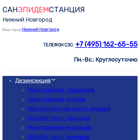
САН
ЭПИДЕМ
СТАНЦИЯ
Skip
Skip
links
to
Нижний Новгород
primary
Нижний Новгород
Ваш город
navigation
+7 (495) 162-65-55
ТЕЛЕФОН СЭС:
Skip
to
Пн.-Вс.: Круглосуточно
content
Дезинсекция
Уничтожение тараканов
Уничтожение клопов
Обработка участка от клещей
Обработка от короеда
Уничтожение муравьев
Обработка от комаров