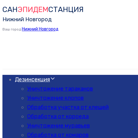
САН
ЭПИДЕМ
СТАНЦИЯ
Skip
Skip
links
to
Нижний Новгород
primary
Нижний Новгород
Ваш город
navigation
Skip
to
content
Дезинсекция
Уничтожение тараканов
Уничтожение клопов
Обработка участка от клещей
Обработка от короеда
Уничтожение муравьев
Обработка от комаров