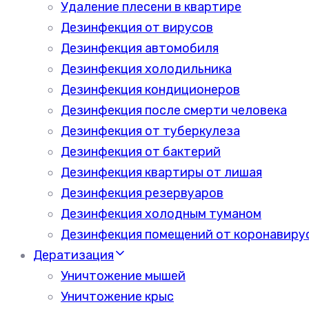
Удаление плесени в квартире
Дезинфекция от вирусов
Дезинфекция автомобиля
Дезинфекция холодильника
Дезинфекция кондиционеров
Дезинфекция после смерти человека
Дезинфекция от туберкулеза
Дезинфекция от бактерий
Дезинфекция квартиры от лишая
Дезинфекция резервуаров
Дезинфекция холодным туманом
Дезинфекция помещений от коронавиру
Дератизация
Уничтожение мышей
Уничтожение крыс