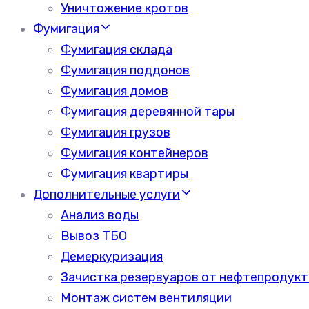
Уничтожение кротов
Фумигация
Фумигация склада
Фумигация поддонов
Фумигация домов
Фумигация деревянной тары
Фумигация грузов
Фумигация контейнеров
Фумигация квартиры
Дополнительные услуги
Анализ воды
Вывоз ТБО
Демеркуризация
Зачистка резервуаров от нефтепродукт
Монтаж систем вентиляции