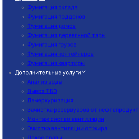
Фумигация склада
Фумигация поддонов
Фумигация домов
Фумигация деревянной тары
Фумигация грузов
Фумигация контейнеров
Фумигация квартиры
Дополнительные услуги
Анализ воды
Вывоз ТБО
Демеркуризация
Зачистка резервуаров от нефтепродукт
Монтаж систем вентиляции
Очистка вентиляции от жира
Покос травы