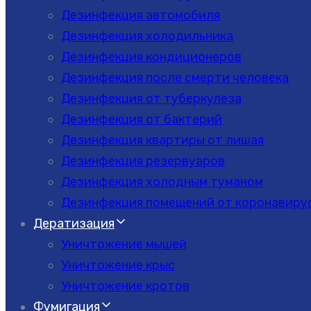
Дезинфекция автомобиля
Дезинфекция холодильника
Дезинфекция кондиционеров
Дезинфекция после смерти человека
Дезинфекция от туберкулеза
Дезинфекция от бактерий
Дезинфекция квартиры от лишая
Дезинфекция резервуаров
Дезинфекция холодным туманом
Дезинфекция помещений от коронавиру
Дератизация
Уничтожение мышей
Уничтожение крыс
Уничтожение кротов
Фумигация