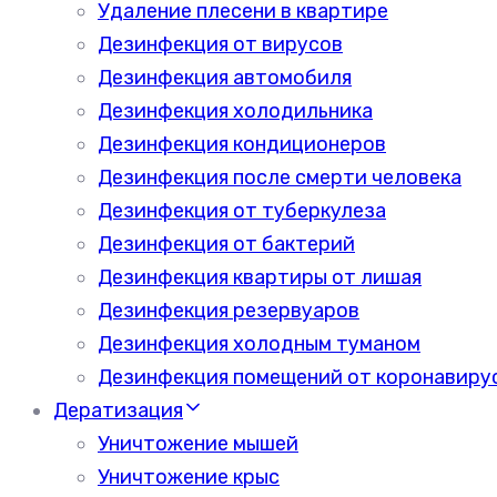
Удаление плесени в квартире
Дезинфекция от вирусов
Дезинфекция автомобиля
Дезинфекция холодильника
Дезинфекция кондиционеров
Дезинфекция после смерти человека
Дезинфекция от туберкулеза
Дезинфекция от бактерий
Дезинфекция квартиры от лишая
Дезинфекция резервуаров
Дезинфекция холодным туманом
Дезинфекция помещений от коронавиру
Дератизация
Уничтожение мышей
Уничтожение крыс