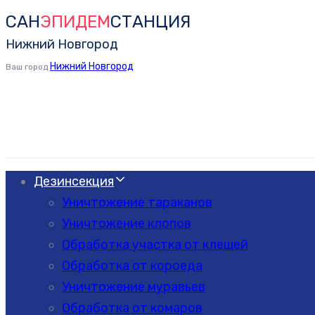
САН
ЭПИДЕМ
СТАНЦИЯ
Skip
Skip
links
to
Нижний Новгород
primary
Нижний Новгород
Ваш город
navigation
Skip
to
content
Дезинсекция
Уничтожение тараканов
Уничтожение клопов
Обработка участка от клещей
Обработка от короеда
Уничтожение муравьев
Обработка от комаров