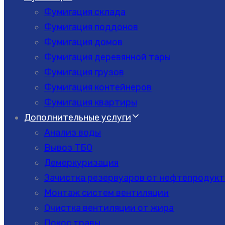
Фумигация склада
Фумигация поддонов
Фумигация домов
Фумигация деревянной тары
Фумигация грузов
Фумигация контейнеров
Фумигация квартиры
Дополнительные услуги
Анализ воды
Вывоз ТБО
Демеркуризация
Зачистка резервуаров от нефтепродукт
Монтаж систем вентиляции
Очистка вентиляции от жира
Покос травы