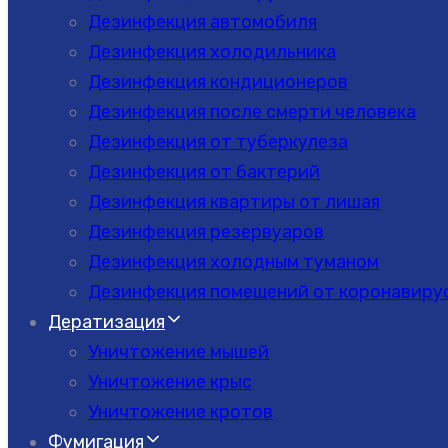
Дезинфекция автомобиля
Дезинфекция холодильника
Дезинфекция кондиционеров
Дезинфекция после смерти человека
Дезинфекция от туберкулеза
Дезинфекция от бактерий
Дезинфекция квартиры от лишая
Дезинфекция резервуаров
Дезинфекция холодным туманом
Дезинфекция помещений от коронавиру
Дератизация
Уничтожение мышей
Уничтожение крыс
Уничтожение кротов
Фумигация