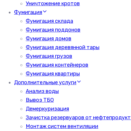
Уничтожение кротов
Фумигация
Фумигация склада
Фумигация поддонов
Фумигация домов
Фумигация деревянной тары
Фумигация грузов
Фумигация контейнеров
Фумигация квартиры
Дополнительные услуги
Анализ воды
Вывоз ТБО
Демеркуризация
Зачистка резервуаров от нефтепродукт
Монтаж систем вентиляции