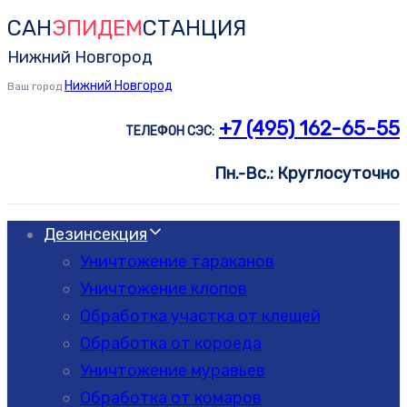
САН
ЭПИДЕМ
СТАНЦИЯ
Skip
Skip
links
to
Нижний Новгород
primary
Нижний Новгород
Ваш город
navigation
+7 (495) 162-65-55
ТЕЛЕФОН СЭС:
Skip
to
Пн.-Вс.: Круглосуточно
content
Дезинсекция
Уничтожение тараканов
Уничтожение клопов
Обработка участка от клещей
Обработка от короеда
Уничтожение муравьев
Обработка от комаров